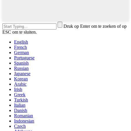
Druk op Enter om te zoeken of op
ESC om te sluiten.
English
French
German
Portuguese
Spanish
Russian
Japanese
Korean
Arabic
Irish
Greek
Turkish
Italian
Danish
Romanian
Indonesian
Czech