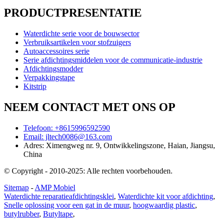
PRODUCTPRESENTATIE
Waterdichte serie voor de bouwsector
Verbruiksartikelen voor stofzuigers
Autoaccessoires serie
Serie afdichtingsmiddelen voor de communicatie-industrie
Afdichtingsmodder
Verpakkingstape
Kitstrip
NEEM CONTACT MET ONS OP
Telefoon: +8615996592590
Email: jltech0086@163.com
Adres: Ximengweg nr. 9, Ontwikkelingszone, Haian, Jiangsu,
China
© Copyright - 2010-2025: Alle rechten voorbehouden.
Sitemap
-
AMP Mobiel
Waterdichte reparatieafdichtingsklei
,
Waterdichte kit voor afdichting
,
Snelle oplossing voor een gat in de muur
,
hoogwaardig plastic
,
butylrubber
,
Butyltape
,