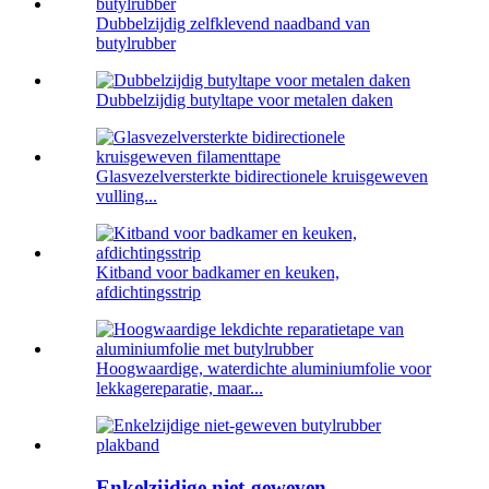
Dubbelzijdig zelfklevend naadband van
butylrubber
Dubbelzijdig butyltape voor metalen daken
Glasvezelversterkte bidirectionele kruisgeweven
vulling...
Kitband voor badkamer en keuken,
afdichtingsstrip
Hoogwaardige, waterdichte aluminiumfolie voor
lekkagereparatie, maar...
Enkelzijdige niet-geweven