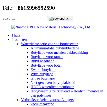
Tel.: +8615996592590
Thuis
Producten
Waterdichte serie voor de bouwsector
Aluminiumfolie butylrubbertape
Butyltape voor metalen dakbedekking
Butyltape voor ramen
Butyl naadband
Butyltape voor boten
Zwarte butyltape
Witte butyltape
Grijze butyltape
Niet-geweven butyl plakband
HDPE waterdicht membraan
Hoogwaardig zelfklevend waterdicht membraan
van polymeer
Verbruiksartikelen voor stofzuigers
vacuümzaktape