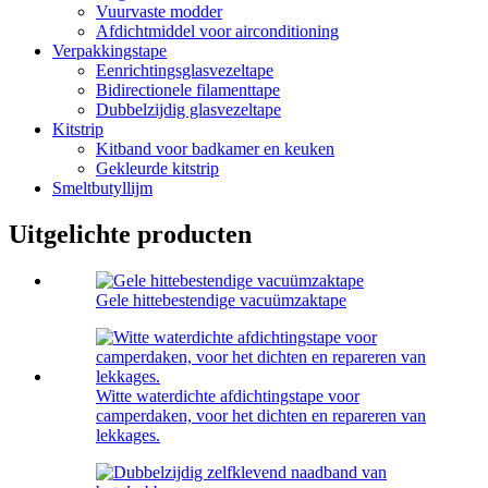
Vuurvaste modder
Afdichtmiddel voor airconditioning
Verpakkingstape
Eenrichtingsglasvezeltape
Bidirectionele filamenttape
Dubbelzijdig glasvezeltape
Kitstrip
Kitband voor badkamer en keuken
Gekleurde kitstrip
Smeltbutyllijm
Uitgelichte producten
Gele hittebestendige vacuümzaktape
Witte waterdichte afdichtingstape voor
camperdaken, voor het dichten en repareren van
lekkages.