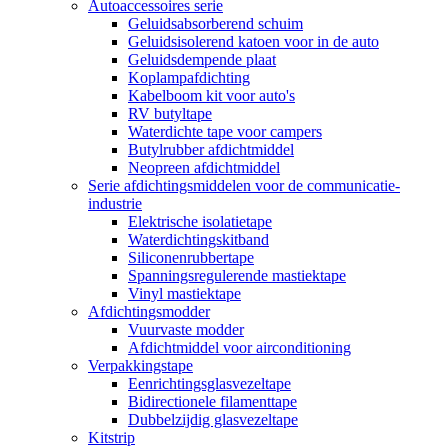
Autoaccessoires serie
Geluidsabsorberend schuim
Geluidsisolerend katoen voor in de auto
Geluidsdempende plaat
Koplampafdichting
Kabelboom kit voor auto's
RV butyltape
Waterdichte tape voor campers
Butylrubber afdichtmiddel
Neopreen afdichtmiddel
Serie afdichtingsmiddelen voor de communicatie-
industrie
Elektrische isolatietape
Waterdichtingskitband
Siliconenrubbertape
Spanningsregulerende mastiektape
Vinyl mastiektape
Afdichtingsmodder
Vuurvaste modder
Afdichtmiddel voor airconditioning
Verpakkingstape
Eenrichtingsglasvezeltape
Bidirectionele filamenttape
Dubbelzijdig glasvezeltape
Kitstrip