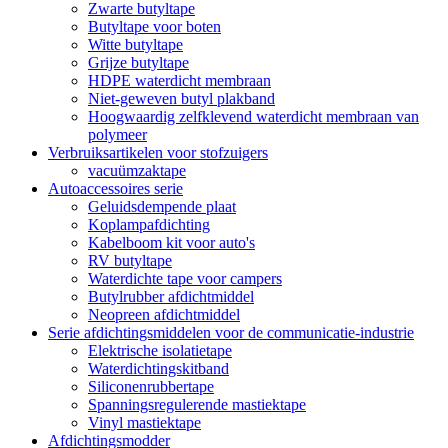
Zwarte butyltape
Butyltape voor boten
Witte butyltape
Grijze butyltape
HDPE waterdicht membraan
Niet-geweven butyl plakband
Hoogwaardig zelfklevend waterdicht membraan van
polymeer
Verbruiksartikelen voor stofzuigers
vacuümzaktape
Autoaccessoires serie
Geluidsdempende plaat
Koplampafdichting
Kabelboom kit voor auto's
RV butyltape
Waterdichte tape voor campers
Butylrubber afdichtmiddel
Neopreen afdichtmiddel
Serie afdichtingsmiddelen voor de communicatie-industrie
Elektrische isolatietape
Waterdichtingskitband
Siliconenrubbertape
Spanningsregulerende mastiektape
Vinyl mastiektape
Afdichtingsmodder