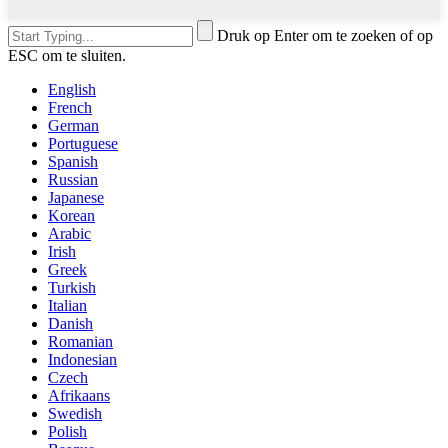
Druk op Enter om te zoeken of op
ESC om te sluiten.
English
French
German
Portuguese
Spanish
Russian
Japanese
Korean
Arabic
Irish
Greek
Turkish
Italian
Danish
Romanian
Indonesian
Czech
Afrikaans
Swedish
Polish