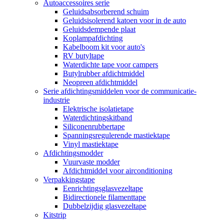
Autoaccessoires serie
Geluidsabsorberend schuim
Geluidsisolerend katoen voor in de auto
Geluidsdempende plaat
Koplampafdichting
Kabelboom kit voor auto's
RV butyltape
Waterdichte tape voor campers
Butylrubber afdichtmiddel
Neopreen afdichtmiddel
Serie afdichtingsmiddelen voor de communicatie-
industrie
Elektrische isolatietape
Waterdichtingskitband
Siliconenrubbertape
Spanningsregulerende mastiektape
Vinyl mastiektape
Afdichtingsmodder
Vuurvaste modder
Afdichtmiddel voor airconditioning
Verpakkingstape
Eenrichtingsglasvezeltape
Bidirectionele filamenttape
Dubbelzijdig glasvezeltape
Kitstrip