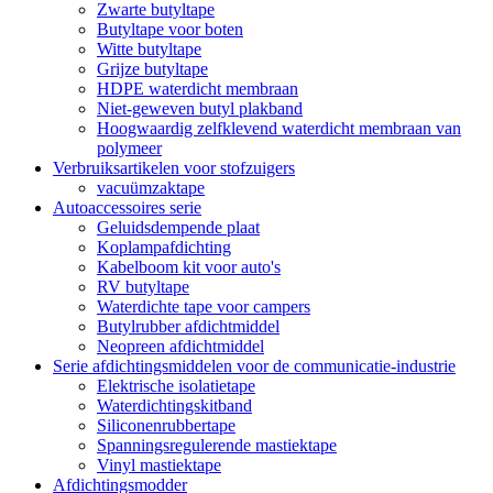
Zwarte butyltape
Butyltape voor boten
Witte butyltape
Grijze butyltape
HDPE waterdicht membraan
Niet-geweven butyl plakband
Hoogwaardig zelfklevend waterdicht membraan van
polymeer
Verbruiksartikelen voor stofzuigers
vacuümzaktape
Autoaccessoires serie
Geluidsdempende plaat
Koplampafdichting
Kabelboom kit voor auto's
RV butyltape
Waterdichte tape voor campers
Butylrubber afdichtmiddel
Neopreen afdichtmiddel
Serie afdichtingsmiddelen voor de communicatie-industrie
Elektrische isolatietape
Waterdichtingskitband
Siliconenrubbertape
Spanningsregulerende mastiektape
Vinyl mastiektape
Afdichtingsmodder