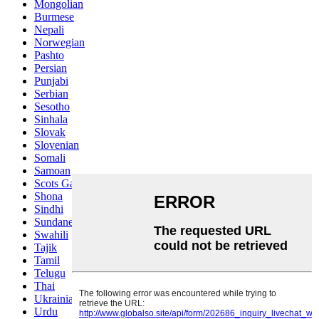
Mongolian
Burmese
Nepali
Norwegian
Pashto
Persian
Punjabi
Serbian
Sesotho
Sinhala
Slovak
Slovenian
Somali
Samoan
Scots Gaelic
Shona
Sindhi
Sundanese
Swahili
Tajik
Tamil
Telugu
Thai
Ukrainian
Urdu