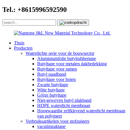
Tel.: +8615996592590
Thuis
Producten
Waterdichte serie voor de bouwsector
Aluminiumfolie butylrubbertape
Butyltape voor metalen dakbedekking
Butyltape voor ramen
Butyl naadband
Butyltape voor boten
Zwarte butyltape
Witte butyltape
Grijze butyltape
Niet-geweven butyl plakband
HDPE waterdicht membraan
Hoogwaardig zelfklevend waterdicht membraan
van polymeer
Verbruiksartikelen voor stofzuigers
vacuümzaktape