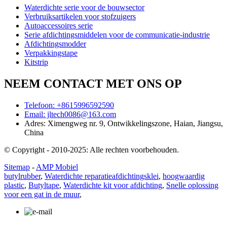
Waterdichte serie voor de bouwsector
Verbruiksartikelen voor stofzuigers
Autoaccessoires serie
Serie afdichtingsmiddelen voor de communicatie-industrie
Afdichtingsmodder
Verpakkingstape
Kitstrip
NEEM CONTACT MET ONS OP
Telefoon: +8615996592590
Email: jltech0086@163.com
Adres: Ximengweg nr. 9, Ontwikkelingszone, Haian, Jiangsu,
China
© Copyright - 2010-2025: Alle rechten voorbehouden.
Sitemap
-
AMP Mobiel
butylrubber
,
Waterdichte reparatieafdichtingsklei
,
hoogwaardig
plastic
,
Butyltape
,
Waterdichte kit voor afdichting
,
Snelle oplossing
voor een gat in de muur
,