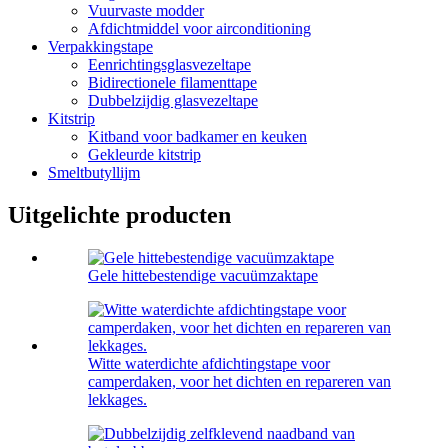
Vuurvaste modder
Afdichtmiddel voor airconditioning
Verpakkingstape
Eenrichtingsglasvezeltape
Bidirectionele filamenttape
Dubbelzijdig glasvezeltape
Kitstrip
Kitband voor badkamer en keuken
Gekleurde kitstrip
Smeltbutyllijm
Uitgelichte producten
Gele hittebestendige vacuümzaktape
Witte waterdichte afdichtingstape voor
camperdaken, voor het dichten en repareren van
lekkages.